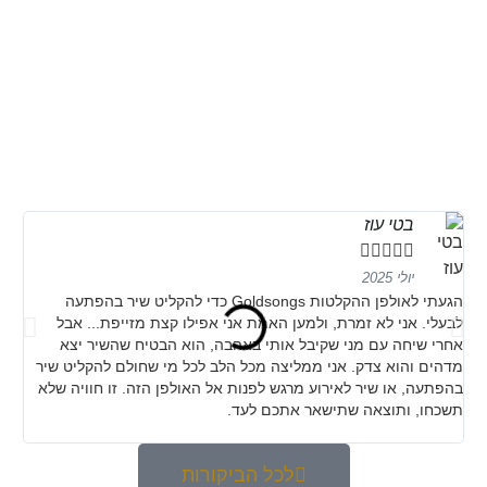
בטי עוז





יולי 2025
הגעתי לאולפן ההקלטות Goldsongs כדי להקליט שיר בהפתעה
מני
לבעלי. אני לא זמרת, ולמען האמת אני אפילו קצת מזייפת... אבל
והי
אחרי שיחה עם מני שקיבל אותי באהבה, הוא הבטיח שהשיר יצא
מדהים והוא צדק. אני ממליצה מכל הלב לכל מי שחולם להקליט שיר
בהפתעה, או שיר לאירוע מרגש לפנות אל האולפן הזה. זו חוויה שלא
תשכחו, ותוצאה שתישאר אתכם לעד.
לכל הביקורות