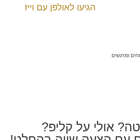
הגיעו לאולפן עם וייז
ולפני Goldsongs (C) – משמחים ומרגשים
קידום אורגני בגוגל עם שלום דיגיטל
ה? אולי על קליפ?
ם עם הצעה שווה בהחלט!