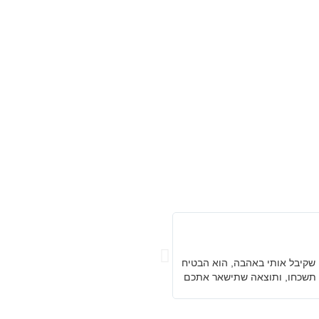
רועי טבקול





אפריל 2025
 עם מני שקיבל אותי באהבה, הוא הבטיח
מני תודה רבה על שיר מרגש וממוקד תוד
לא תשכחו, ותוצאה שתישאר אתכם