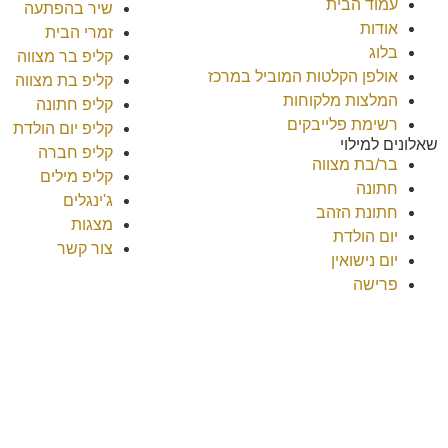
עמוד הבית
שיר בהפתעה
אודות
זמרי הבית
בלוג
קליפ בר מצווה
אולפן הקלטות המוביל במרכז
קליפ בת מצווה
המלצות מלקוחות
קליפ חתונה
רשימת פלייבקים
קליפ יום הולדת
שאלונים למילוי
קליפ חברה
בר/בת מצווה
קליפ מילים
חתונה
ג'ינגלים
חתונת הזהב
מצגות
יום הולדת
צור קשר
יום נישואין
פרישה