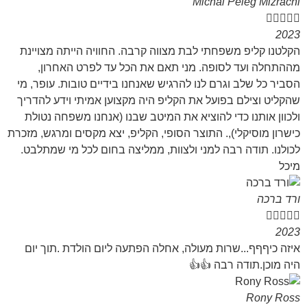
Michal Peleg Mizrachi





2023
הקלטנו קליפ משפחתי לבת מצווה קרבה. החוויה הייתה מצויינת
מההתחלה ועד לסופה. מני תאם את הכל עד לפרט האחרון,
הסביר כל שלב וגרם לנו להרגיש שאנחנו בידיים טובות. עופר, מי
שהקליט וצילם בפועל את הקליפ היה מקצוען אמיתי וידע להדריך
ולכוון אותנו כדי להוציא את המיטב שבנו (אנחנו משפחה נטולת
כישרון מוסיקלי),. התוצר הסופי, הקליפ, יצא מקסים ומרגש, מזכרת
לכולנו. תודה רבה למני ולצוות, ממליצה בחום לכל מי שמתלבט.
מיכל
ורד ברכה





2023
איזה כיףףף...שרות מעולה, אחלה הפתעה ליום הולדת .תוך יום
היה מוכן.תודה רבה 👍👍
Rony Ross