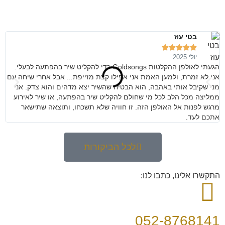
בטי עוז





יולי 2025
הגעתי לאולפן ההקלטות Goldsongs כדי להקליט שיר בהפתעה לבעלי.
מנ
אני לא זמרת, ולמען האמת אני אפילו קצת מזייפת... אבל אחרי שיחה עם
קש
מני שקיבל אותי באהבה, הוא הבטיח שהשיר יצא מדהים והוא צדק. אני
ממליצה מכל הלב לכל מי שחולם להקליט שיר בהפתעה, או שיר לאירוע
מרגש לפנות אל האולפן הזה. זו חוויה שלא תשכחו, ותוצאה שתישאר
אתכם לעד.
לכל הביקורות
התקשרו אלינו, כתבו לנו:
052-8768141