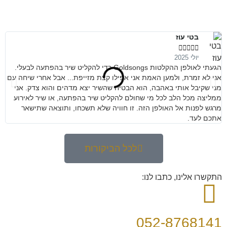
בטי עוז





יולי 2025
הגעתי לאולפן ההקלטות Goldsongs כדי להקליט שיר בהפתעה לבעלי.
מנ
אני לא זמרת, ולמען האמת אני אפילו קצת מזייפת... אבל אחרי שיחה עם
קש
מני שקיבל אותי באהבה, הוא הבטיח שהשיר יצא מדהים והוא צדק. אני
ממליצה מכל הלב לכל מי שחולם להקליט שיר בהפתעה, או שיר לאירוע
מרגש לפנות אל האולפן הזה. זו חוויה שלא תשכחו, ותוצאה שתישאר
אתכם לעד.
לכל הביקורות
התקשרו אלינו, כתבו לנו:
052-8768141