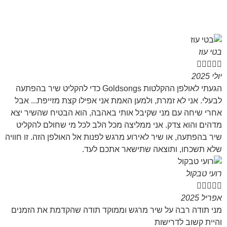
בטי עוז





יולי 2025
הגעתי לאולפן ההקלטות Goldsongs כדי להקליט שיר בהפתעה
לבעלי. אני לא זמרת, ולמען האמת אני אפילו קצת מזייפת... אבל
אחרי שיחה עם מני שקיבל אותי באהבה, הוא הבטיח שהשיר יצא
מדהים והוא צדק. אני ממליצה מכל הלב לכל מי שחולם להקליט
שיר בהפתעה, או שיר לאירוע מרגש לפנות אל האולפן הזה. זו חוויה
שלא תשכחו, ותוצאה שתישאר אתכם לעד.
רועי טבקול





אפריל 2025
מני תודה רבה על שיר מרגש וממוקד תודה שהקדמת את הזמנים
והיית קשוב לדרישות