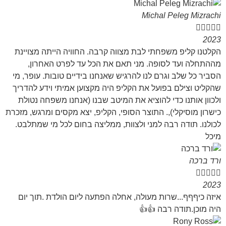
Michal Peleg Mizrachi





2023
הקלטנו קליפ משפחתי לבת מצווה קרבה. החוויה הייתה מצויינת
מההתחלה ועד לסופה. מני תאם את הכל עד לפרט האחרון,
הסביר כל שלב וגרם לנו להרגיש שאנחנו בידיים טובות. עופר, מי
שהקליט וצילם בפועל את הקליפ היה מקצוען אמיתי וידע להדריך
ולכוון אותנו כדי להוציא את המיטב שבנו (אנחנו משפחה נטולת
כישרון מוסיקלי),. התוצר הסופי, הקליפ, יצא מקסים ומרגש, מזכרת
לכולנו. תודה רבה למני ולצוות, ממליצה בחום לכל מי שמתלבט.
מיכל
ורד ברכה





2023
איזה כיףףף...שרות מעולה, אחלה הפתעה ליום הולדת .תוך יום
היה מוכן.תודה רבה 👍👍