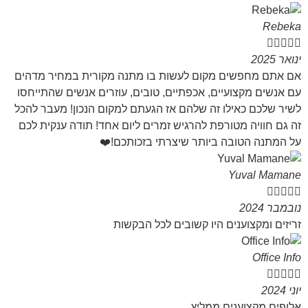
Rebeka





ינואר 2025
אם אתם מחפשים מקום לעשות בו מתנה מקורית במחיר מדהים
עם אנשים מקצועיים, אכפתיים, טובים, עוזרים אנשים שהתייחסו
לשיר שלכם כאילו זה שלהם אז הגעתם למקום הנכון! מעבר להכל
זה גם חוויה מטורפת להרגיש זמרים ליום אחד! תודה ענקית לכם
על המתנה הטובה ביותר שיצרתי בזכותכם!❤️
Yuval Mamane





נובמבר 2024
זריזים ומקצוענים היו קשובים לכל הבקשות
Office Info





יוני 2024
אלופים מקצוענים ממליץ