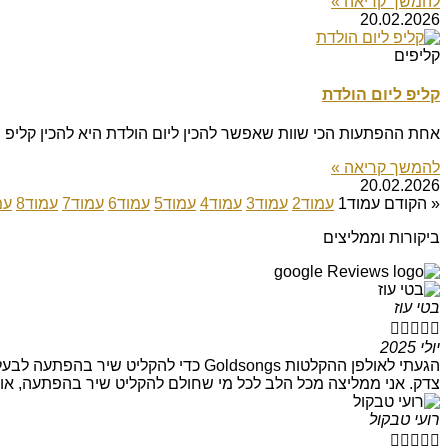
להמשך קריאה »
20.02.2026
קליפים
קליפ ליום הולדת
אחת ההפתעות הכי שוות שאפשר להכין ליום הולדת היא להכין קליפ י
להמשך קריאה »
20.02.2026
« הקודם
עמוד
1
עמוד
2
עמוד
3
עמוד
4
עמוד
5
עמוד
6
עמוד
7
עמוד
8
עמ
ביקורות וממליצים
בטי עוז





יולי 2025
הגעתי לאולפן ההקלטות Goldsongs כדי
צדק. אני ממליצה מכל הלב לכל מי שחולם להקליט שיר בהפתעה, או 
רועי טבקול




