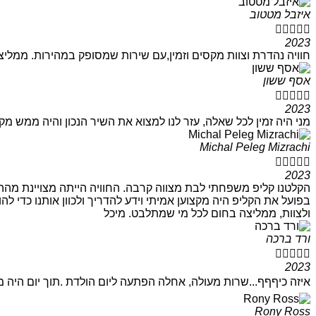
איזבל מטטוב





2023
חוויה נהדרת וצוות מקסים וזמין,עם שירות שמסופק במהירות. ממליצ
אסף ששון





2023
מני היה זמין לכל שאלה, עזר לנו למצוא את השיר הנכון והיה ממש מ
Michal Peleg Mizrachi





2023
הקלטנו קליפ משפחתי לבת מצווה קרבה. החוויה הייתה מצויינת מההת
בפועל את הקליפ היה מקצוען אמיתי וידע להדריך ולכוון אותנו כדי ל
ולצוות, ממליצה בחום לכל מי שמתלבט. מיכל
ורד ברכה





2023
איזה כיףףף...שרות מעולה, אחלה הפתעה ליום הולדת .תוך יום היה מ
Rony Ross