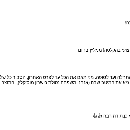
ה!
קצועי בהקלטה! ממליץ בחום
חלה ועד לסופה. מני תאם את הכל עד לפרט האחרון, הסביר כל שלב ו
הוציא את המיטב שבנו (אנחנו משפחה נטולת כישרון מוסיקלי),. התוצר 
וכן.תודה רבה 👍👍