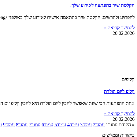
הקלטת שיר בהפתעה לאירוע שלך.
להפתיע ולהרשים: הקלטת שיר בהתאמה אישית לאירוע שלך באולפני Goldsongs בבני ברק. דמיינו את זה: הקהל מתאסף, הציפייה באוויר, ואז – צלילי שיר מתחילים להתנגן.
להמשך קריאה »
20.02.2026
קליפים
קליפ ליום הולדת
אחת ההפתעות הכי שוות שאפשר להכין ליום הולדת היא להכין קליפ יום הו
להמשך קריאה »
20.02.2026
« הקודם
עמוד
1
עמוד
2
עמוד
3
עמוד
4
עמוד
5
עמוד
6
עמוד
7
עמוד
8
עמוד
9
ע
ביקורות וממליצים