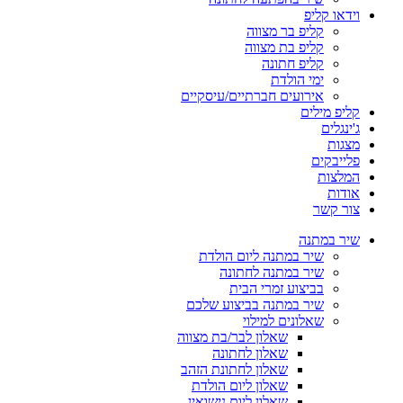
וידאו קליפ
קליפ בר מצווה
קליפ בת מצווה
קליפ חתונה
ימי הולדת
אירועים חברתיים/עיסקיים
קליפ מילים
ג'ינגלים
מצגות
פלייבקים
המלצות
אודות
צור קשר
שיר במתנה
שיר במתנה ליום הולדת
שיר במתנה לחתונה
בביצוע זמרי הבית
שיר במתנה בביצוע שלכם
שאלונים למילוי
שאלון לבר/בת מצווה
שאלון לחתונה
שאלון לחתונת הזהב
שאלון ליום הולדת
שאלון ליום נישואין