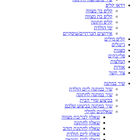
וידאו קליפ
קליפ בר מצווה
קליפ בת מצווה
קליפ חתונה
ימי הולדת
אירועים חברתיים/עיסקיים
קליפ מילים
ג'ינגלים
מצגות
פלייבקים
המלצות
אודות
צור קשר
שיר במתנה
שיר במתנה ליום הולדת
שיר במתנה לחתונה
בביצוע זמרי הבית
שיר במתנה בביצוע שלכם
שאלונים למילוי
שאלון לבר/בת מצווה
שאלון לחתונה
שאלון לחתונת הזהב
שאלון ליום הולדת
שאלון ליום נישואין