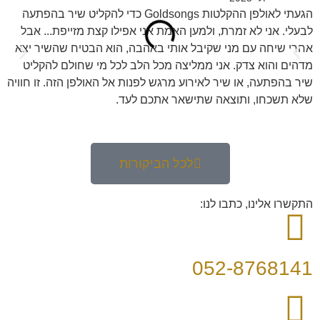
הגעתי לאולפן ההקלטות Goldsongs כדי להקליט שיר בהפתעה
מנ
לבעלי. אני לא זמרת, ולמען האמת אני אפילו קצת מזייפת... אבל
וה
אחרי שיחה עם מני שקיבל אותי באהבה, הוא הבטיח שהשיר יצא
מדהים והוא צדק. אני ממליצה מכל הלב לכל מי שחולם להקליט
שיר בהפתעה, או שיר לאירוע מרגש לפנות אל האולפן הזה. זו חוויה
שלא תשכחו, ותוצאה שתישאר אתכם לעד.
לכל הביקורות
התקשרו אלינו, כתבו לנו:
052-8768141