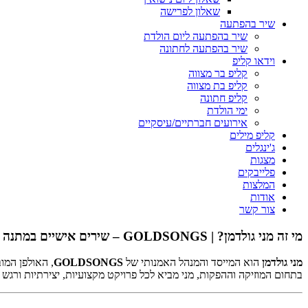
שאלון לפרישה
שיר בהפתעה
שיר בהפתעה ליום הולדת
שיר בהפתעה לחתונה
וידאו קליפ
קליפ בר מצווה
קליפ בת מצווה
קליפ חתונה
ימי הולדת
אירועים חברתיים/עיסקיים
קליפ מילים
ג'ינגלים
מצגות
פלייבקים
המלצות
אודות
צור קשר
מי זה מני גולדמן? | GOLDSONGS – שירים אישיים במתנה
מני גולדמן
הוא המייסד והמנהל האמנותי של
GOLDSONGS
, האולפן המו
בתחום המוזיקה וההפקות, מני מביא לכל פרויקט מקצועיות, יצירתיות ורגש א