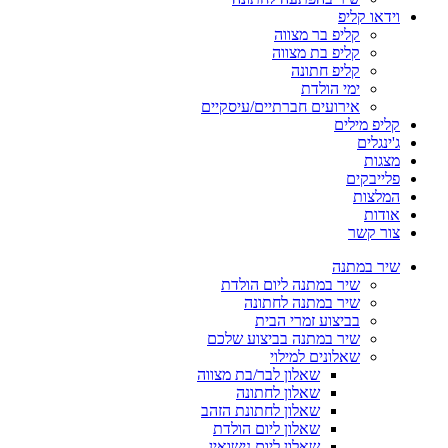
וידאו קליפ
קליפ בר מצווה
קליפ בת מצווה
קליפ חתונה
ימי הולדת
אירועים חברתיים/עיסקיים
קליפ מילים
ג'ינגלים
מצגות
פלייבקים
המלצות
אודות
צור קשר
שיר במתנה
שיר במתנה ליום הולדת
שיר במתנה לחתונה
בביצוע זמרי הבית
שיר במתנה בביצוע שלכם
שאלונים למילוי
שאלון לבר/בת מצווה
שאלון לחתונה
שאלון לחתונת הזהב
שאלון ליום הולדת
שאלון ליום נישואין