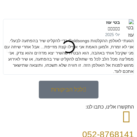
בטי עוז





יולי 2025
הגעתי לאולפן ההקלטות Goldsongs כדי להקליט שיר בהפתעה לבעלי.
מנ
אני לא זמרת, ולמען האמת אני אפילו קצת מזייפת... אבל אחרי שיחה עם
קש
מני שקיבל אותי באהבה, הוא הבטיח שהשיר יצא מדהים והוא צדק. אני
ממליצה מכל הלב לכל מי שחולם להקליט שיר בהפתעה, או שיר לאירוע
מרגש לפנות אל האולפן הזה. זו חוויה שלא תשכחו, ותוצאה שתישאר
אתכם לעד.
לכל הביקורות
התקשרו אלינו, כתבו לנו:
052-8768141