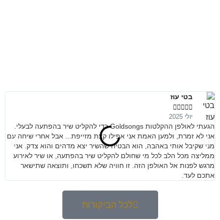
בטי עוז





יולי 2025
הגעתי לאולפן ההקלטות Goldsongs כדי להקליט שיר בהפתעה לבעלי.
מנ
אני לא זמרת, ולמען האמת אני אפילו קצת מזייפת... אבל אחרי שיחה עם
קש
מני שקיבל אותי באהבה, הוא הבטיח שהשיר יצא מדהים והוא צדק. אני
ממליצה מכל הלב לכל מי שחולם להקליט שיר בהפתעה, או שיר לאירוע
מרגש לפנות אל האולפן הזה. זו חוויה שלא תשכחו, ותוצאה שתישאר
אתכם לעד.
לכל הביקורות