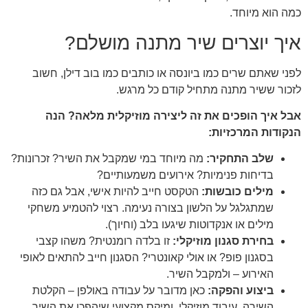
כמה הוא מיוחד.
איך יוצרים שיר מתנה מושלם?
לפני שאתם שרים כמו ביונסה או כותבים כמו בוב דילן, חשוב
לזכור ששיר מתנה מתחיל קודם כל מרגש.
אבל איך הופכים את זה ליצירה מוזיקלית מלאה? הנה
הנקודות המרכזיות:
שלב התחקיר:
מה מיוחד במי שמקבל את השיר? זכרונות?
בדיחות פנימיות? אירועים משמעותיים?
מילים כובשות:
הטקסט חייב להיות אישי, אבל גם כזה
שמתגלגל על הלשון בצורה נעימה. רצוי להטמיע משחקי
מילים או אנקדוטות שיגעו בלב (וחיוך).
בחירת סגנון מוזיקלי:
זו בלדה רומנטית? משהו קצבי
בסגנון פופ? או אולי קאונטרי? הסגנון חייב להתאים לאופי
האירוע – ולמקבל השיר.
ביצוע והפקה:
כאן מדובר על עבודה באולפן – הקלטת
השירה, עיבוד מוזיקלי, ומיקס מקצועי שיהפכו את השיר