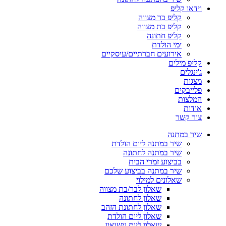
וידאו קליפ
קליפ בר מצווה
קליפ בת מצווה
קליפ חתונה
ימי הולדת
אירועים חברתיים/עיסקיים
קליפ מילים
ג'ינגלים
מצגות
פלייבקים
המלצות
אודות
צור קשר
שיר במתנה
שיר במתנה ליום הולדת
שיר במתנה לחתונה
בביצוע זמרי הבית
שיר במתנה בביצוע שלכם
שאלונים למילוי
שאלון לבר/בת מצווה
שאלון לחתונה
שאלון לחתונת הזהב
שאלון ליום הולדת
שאלון ליום נישואין