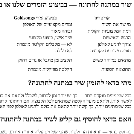
שיר במתנה לחתונה — בביצוע הזמרים שלנו או ב
קריטריון
בביצוע זמרי Goldsongs
מי שר את השיר
זמרים מקצועיים של האולפן
רמת המקצועיות הקולית
גבוהה מאוד
הרגש והאישיות
שיר אישי, ביצוע מקצועי
צורך להגיע לאולפן
לא — מקבלים הקלטה מוגמרת
חוויה משותפת לקבוצה
לא כלולה
מתאים במיוחד כשיש
תקציב זמן מוגבל או גרים רחוק
התוצאה הסופית
הקלטה מוזיקלית מוגמרת
מתי כדאי להזמין שיר במתנה לחתונה?
ככל שמזמינים מוקדם יותר — כך יש יותר זמן לכתוב, לשכלל ולתאם את כו
לאשר אותן, ולתאם מועד הקלטה שמתאים לכל הקבוצה. אם החתונה קרובה 
ככל שממתינים יותר, כך קשה יותר לתאם את כולם ולהגיע לאולפן לפני האי
האם כדאי להוסיף גם קליפ לשיר במתנה לחתונה?
בהחלט כדאי — וזו אחת ההחלטות שהכי שמחים עליה אחרי האירוע. כשמגי