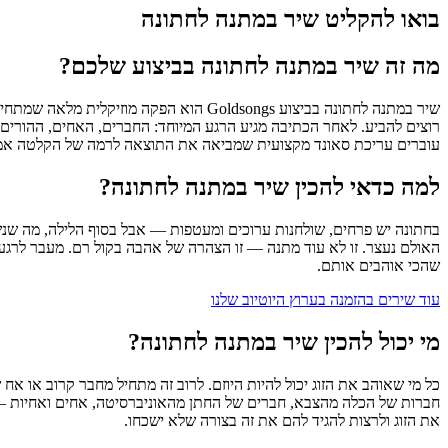
בואו להקליט שיר במתנה לחתונה
מה זה שיר במתנה לחתונה בביצוע שלכם?
שיר במתנה לחתונה בביצוע Goldsongs הו
רוצים להביע. לאחר הכתיבה מגיע הרגע המיוחד: החברים, האחים, ההורים 
עוברים עריכת סאונד מקצועית שמביאה את התוצאה לרמה של הקלטה אמיתי
למה כדאי להכין שיר במתנה לחתונה?
בחתונה יש פרחים, שולחנות ערוכים ומעטפות — אבל בסוף הלילה, מה שנש
האולם נעצר. זו לא עוד מתנה — זו הצהרה של אהבה בקול רם. מעבר לרגע ע
שהכי אוהבים אותם.
עוד שירים בהזמנה בערוץ היוטיוב שלנו
מי יכול להכין שיר במתנה לחתונה?
כל מי שאוהב את הזוג יכול להיות היוזם. לרוב זה מתחיל מחבר קרוב או 
חברות של הכלה מהצבא, חברים של החתן מהאוניברסיטה, אחים ואחיות — כולם
את הזוג ולרצות להגיד להם את זה בצורה שלא ישכחו.