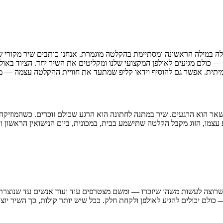
א הפקה מוזיקלית מלאה שמתחילה במילה הראשונה ומסתיימת בהקלטה מוגמרת. אנחנו כותב
— כולם מגיעים לאולפן המקצועי שלנו ומקליטים את השיר יחד. הציוד באול
ת. אפשר גם להוסיף וידאו קליפ שמתעד את חוויית ההקלטה עצמה — מתנה
אר הוא הרגעים. שיר במתנה לחתונה הוא הרגע שכולם זוכרים. כשהמוזיקה
צמו, הזוג מקבל הקלטה שתישמע בבית, במכונית, ביום הנישואין הראשון וב
אח שרוצה לעשות משהו שיזכרו — ומשם מצטרפים עוד ועוד אנשים עד שנוצר
 יכולים להגיע לאולפן ולקחת חלק. ככל שיש יותר קולות, כך השיר יוצא יות