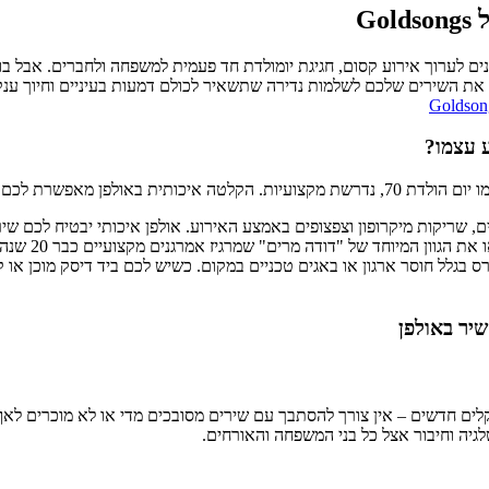
 או אבא מגיעים לגיל 70. מזל טוב! אתם מתכננים לערוך אירוע קסום, חגיגת יומולדת חד פעמית למשפ
את השירים שלכם לשלמות נדירה שתשאיר לכולם דמעות בעיניים וחיוך ענק ע
דרג את שירי ההפתעה שלכם:
ם, שריקות מיקרופון וצפצופים באמצע האירוע. אולפן איכותי יבטיח לכם שירי
ה מרים" שמרגיז אמרגנים מקצועיים כבר 20 שנה? באולפן תקבלו בדיוק את מה שאתם רוצים וברמה גבוהה.
גלל חוסר ארגון או באגים טכניים במקום. כשיש לכם ביד דיסק מוכן או ק
 ריגושים מוזיקלים חדשים – אין צורך להסתבך עם שירים מסובכים מדי או לא מוכ
לגיה וחיבור אצל כל בני המשפחה והאורחים.