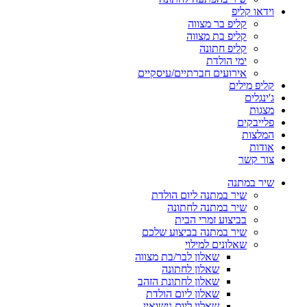
וידאו קליפ
קליפ בר מצווה
קליפ בת מצווה
קליפ חתונה
ימי הולדת
אירועים חברתיים/עיסקיים
קליפ מילים
ג'ינגלים
מצגות
פלייבקים
המלצות
אודות
צור קשר
שיר במתנה
שיר במתנה ליום הולדת
שיר במתנה לחתונה
בביצוע זמרי הבית
שיר במתנה בביצוע שלכם
שאלונים למילוי
שאלון לבר/בת מצווה
שאלון לחתונה
שאלון לחתונת הזהב
שאלון ליום הולדת
שאלון ליום נישואין