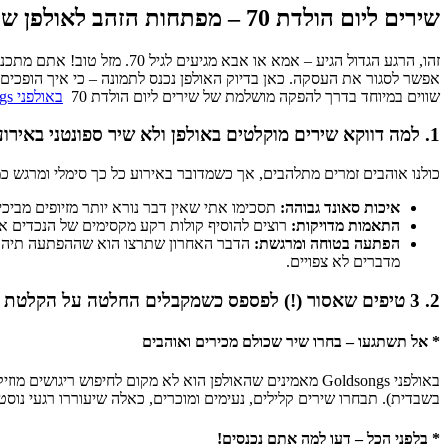
שירים ליום הולדת 70 – מפתחות הזהב לאולפן של Goldsongs
זהו, הרגע הגדול הגיע – אמא
אפשר לסגור את העסקה. כאן בדיוק האולפן נכנס לתמונה – כי איך הופכים 
שווים במיוחד בדרך להפקה מושלמת של שירים ליום הולדת 70
באולפני Goldsongs
1. למה דווקא שירים מוקלטים באולפן ולא שיר ספונטני באירוע עצמו?
כולנו אוהבים זמרים מתלהבים, אך כשמדובר באירוע כל כך סימלי ומרגש כמו יום הולדת 70, נדרשת מקצועיות. הקלטה איכותית באולפן מאפשרת לכם לש
איכות סאונד גבוהה:
תסכימו אתי שאין דבר נורא יותר מזיופים מביכי
התאמות מדויקות:
רוצים להוסיף קולות רקע מקסימים של הנכדים או את הגוון המיוחד של "דוד
הפתעה בטוחה ומרגשת:
הדבר האחרון שתרצו הוא שההפתעה תיהרס ב
מדברים לא צפויים.
2. 3 טיפים שאסור (!) לפספס כשמקבלים החלטה על הקלטת שיר באולפן
* אל תשתגעו – בחרו שיר שכולם מכירים ואוהבים
באולפני Goldsongs מאמינים שהאולפן הוא לא מקום לחיפוש
בשבדית). תבחרו שירים קלילים, נעימים ומוכרים, כאלה שיעוררו רגעי נוסט
* בלפני הכל – דעו למה אתם נכנסים!