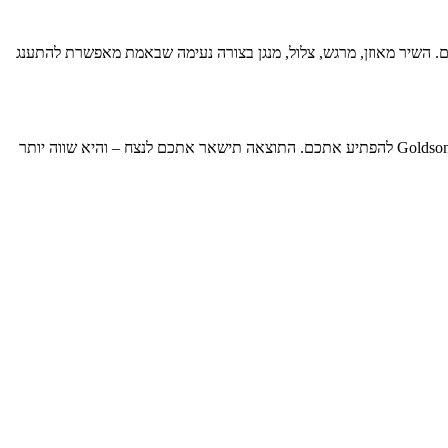
פים. השיר מאוזן, מרגש, צלול, מנגן בצורה נעימה שבאמת מאפשרת להתענג
חגיגת יום הולדת 70 לא חוזרת פעמיים, אז למה לסכן את הרגע הגדול בשיר חובבני או מאולתר? לכו על בטוח, השקיעו קצת זמן ואנרגיה ותנו לאולפני Goldsongs להפתיע אתכם. התוצאה תישאר אתכם לנצח – והיא שווה יותר