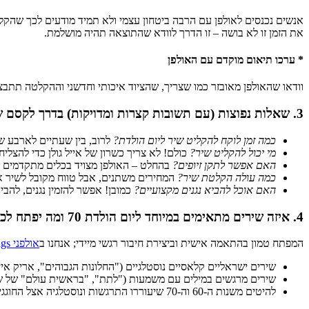
אנשים נכנסים לאולפן עם הרבה ביטחון עצמי ולא תמיד מודעים לכך שהקל
את הזמן זו לא בושה – זו הדרך לוודא שהתוצאה תהיה מושלמת.
* ערכו תיאום מוקדם עם האולפן
וודאו שהאולפן מאובזר כמו שצריך, שהציוד איכותי וחדשני וההקלטה תתב
3. שאלות נפוצות (עם תשובות קצרות ומדויקות) בדרך לקסם שלכם באולפן:
כמה זמן לוקח להקליט שיר ליום הולדת?
לרוב, בין שעתיים לארבע ש
מי יכול להקליט שיר?
כולם! לא צריך כשרון של אייל גולן כדי להצליח
האם אפשר לתקן זיופים?
בהחלט – האולפן מצויד בכלים מתקדמים לתי
כמה עולה הקלטת שיר?
המחירים משתנים, אבל טווח מקובל לשיר אחד נע בין 500 ל
האם אוכל להביא נגנים מקצועיים?
כמובן! אפשר להזמין נגנים, להבי
4. איזה שירים מתאימים במיוחד ליום הולדת 70 ומה יפתח לכולם את הלב?
המפתח טמון בהתאמה אישית וביצירת חיבור רגשי מיידי; אנחנו ב
אולפני Goldsongs
שירים ישראליים קלאסיים נוסטלגיים ("החלונות הגבוהים", אריק איי
שירים מרגשים במילים עם משמעות ("לתת", "בראשית עולם" של שלו
להיטים משנות ה-60 וה-70 שיעוררו התרגשות ונוסטלגיה אצל החוגגים ("Yesterday" של הביטלס הוא קלף מנצח, תמיד).