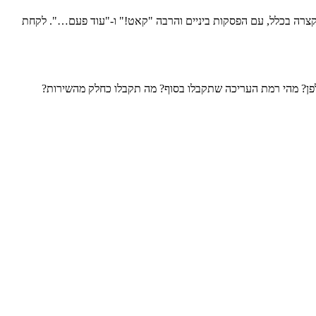
 קצרה בכלל, עם הפסקות ביניים והרבה "קאט!" ו-"עוד פעם…". לקחת
ולפן? מהי רמת העריכה שתקבלו בסוף? מה תקבלו כחלק מהשירות?