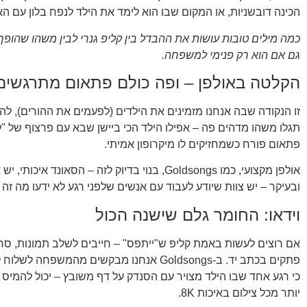
הכינה דובשניות, או המקום שבו הוא לימד את הילד לנפח בלון עם הא
כמה מילים טובות עושות את ההבדל בין קליפ גנרי לבין משהו שהופך ל
גם אם הוא רק פנימי למשפחה.
הקלטה באולפן – ופה כולם פתאום מתרגשים
זו הנקודה שבה אנחנו מזמינים את הילדים (לפעמים את ההורים), לה
תגלו משהו מדהים פה – אפילו הילד הכי ביישן שבא עם פרצוף של "ל
פתאום פורח כשמחזיקים לו מיקרופון אמיתי.
אולפן מקצועי, כמו Goldsongs, בנוי בדיוק לזה – הסאונד איכו
ובעיקר – יש צוות שיודע לעבוד עם אנשים שלפני רגע לא ידעו מה זה ט
וידאו: החומר גלם שישנה הכול
אם רוצים לעשות באמת קליפ ש"ייתפס" – חייבים לשלב תמונות, סרטו
פתקים בכתב יד. ב-Goldsongs אנחנו מבקשים מהמשפחה 
כי רגע אחד שבו הילד מצויר עם הסנדק על דף משובץ – יכול להמיס
יותר מכל צילום באיכות 8K.