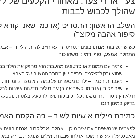
צעד אחרי צעד: מאחורי הקלעים של קל
שהולך לכבוש לבבות
השלב הראשון: התסריט (או כמו שאני קורא ל
סיפור אהבה מקוצר)
כשיש תשובות, אנחנו בונים תסריט. זה לא חייב להיות הוליוודי – אב
התחלה, אמצע, וסוף. דמיינו משהו כזה:
פתיח עם תמונות או סרטונים מהעבר: הוא מחזיק את הילד בב
שהוא זרק למצלמה, פריים ישן מהבר המצווה של האבא.
מעברית חכמה – ילדים מספרים על כמה הוא מצחיק ומיוחד.
שיר מקורי (או כיסוי לשיר אהוב) עם מילים חדשות אישיות לחלו
זו לא רק נוסחה. זה מנגנון. כל רכיב כזה נועד להפעיל בלוטות נוסטלגי
בדיוק במינון הנכון.
כתיבת מילים אישיות לשיר – פה הקסם האמי
לפעמים יש משפחה עם שיר מוכן – אחלה. אבל לרוב, אנחנו בונים א
מאפס, על רקע שיר מוכר או לחן שנבחר. מילים שנוגעות בדיוק במקו