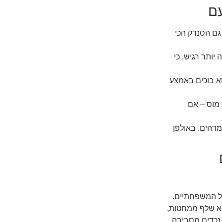
עם
לזה, גם הסנדק הכי
יותר רגיש, כי
וא בוכים באמצע
 מוס – אם
דהים. באולפן
זל המשפחתיים.
וא שלף ממחטות,
נכדים מסביבה,