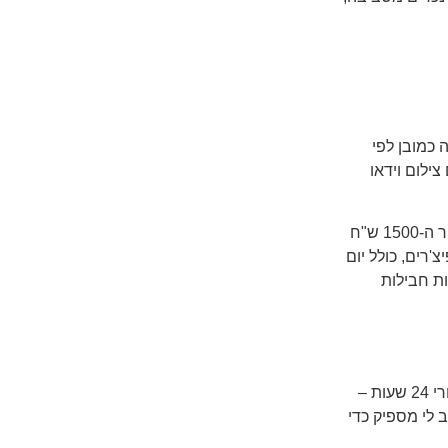
 כמובן לפי
ילום וידאו
אבל אם נצמצם את זה למשהו כללי – פרויקט כזה יכול להתחיל באיזור ה-1500 ש"ח
 עם כל הפיצ'רים, כולל יום
ות חבילות
בין כל הרעשים הדיגיטליים, ההודעות הקצרות והסטורי שמתפוגג אחרי 24 שעות –
לי מספיק כדי