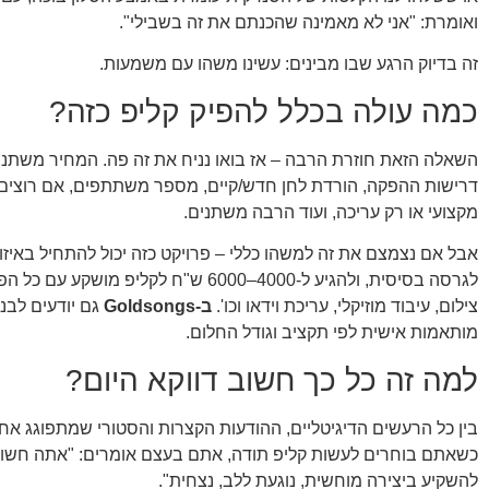
ואומרת: "אני לא מאמינה שהכנתם את זה בשבילי".
זה בדיוק הרגע שבו מבינים: עשינו משהו עם משמעות.
כמה עולה בכלל להפיק קליפ כזה?
השאלה הזאת חוזרת הרבה – אז בואו נניח את זה פה. המחיר משתנה
דרישות ההפקה, הורדת לחן חדש/קיים, מספר משתתפים, אם רוצים צ
מקצועי או רק עריכה, ועוד הרבה משתנים.
לגרסה בסיסית, ולהגיע ל-4000–6000 ש"ח לקליפ מושקע
צילום, עיבוד מוזיקלי, עריכת וידאו וכו'.
ב-Goldsongs
גם יודעים לבנ
מותאמות אישית לפי תקציב וגודל החלום.
למה זה כל כך חשוב דווקא היום?
כשאתם בוחרים לעשות קליפ תודה, אתם בעצם אומרים: "אתה חשוב 
להשקיע ביצירה מוחשית, נוגעת ללב, נצחית".