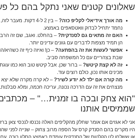
שאלונים קטנים שאני נתקל בהם כל פ
מה אורך אידיאלי לקליפ כזה?
– בין 2 ל-4 דקות. מעבר 
נחמד יתחיל לבדוק וואטסאפים באמצע.
האם זה מתאים גם לסנדקית?
– בהחלט. ואגב, שם זה הרבה 
הן תמיד מצפות לדברים עם גוונים עדינים יותר.
אפשר לעשות את זה בהפתעה?
– כן! ואיזה כיף זה כשהיא/ה
שבת בצהריים עם כל המשפחה סביב.
זה לא קצת קיטש?
– ברור שכן. אבל קיטש טוב הוא כמו עוגת
מכינים אותו נכון, כולם רוצים עוד.
מה קורה אם ילד לא יודע לשיר?
– לא קרה מקרה שלא יצא מ
מנצחים את זה עם הדרכה נכונה, עריכה חכמה, ומלא סבלנות.
"הוא צחק ובכה בו זמנית…" – מכתבים
שממיסים אותנו
אני לא אגזים אם אומר שחלק מהקליפים האלה נכנסו לנכסי צאן בר
היו מקרים בהם הסנדק קרס על הספה מרוב צחוק – שנייה לפני שה
או ששלחו לנו הקלטות של הסנדקית עומדת באמצע הסלון בוכה, עם 