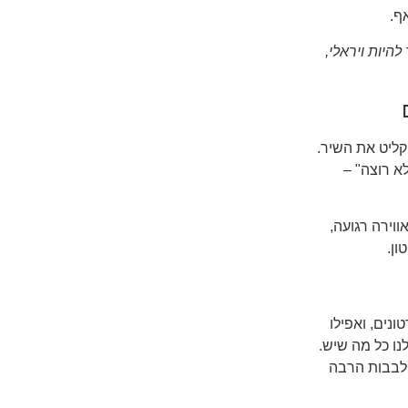
ף.
היות ויראלי,
קליט את השיר.
א רוצה" –
תי, יש אווירה רגועה,
ון.
נים, ואפילו
לשלוח לנו כל מה שיש.
 לבבות הרבה