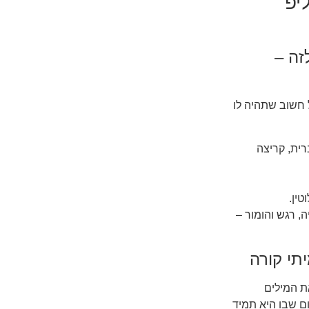
יפ
זה –
ל חשוב שתהיה לו
רית, קריצה
טין.
ה, רגש והומור –
תי קורה
ת המילים
ם שבו היא תמיד