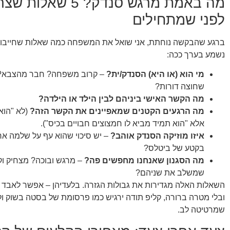
מה באמת מרגש סנדק? 5 ש
לפני שמתחילים
ברגע שהבקשה נוחתת, אני שואל את המשפחה כמה שאלות שחייבות 
נשמע בערך ככה:
מי הוא (או היא) הסנדק/ית?
– קרוב משפחה? חבר מהצבא? 
שחוצה דורות?
מה הקשר האישי ביניהם לבין הילד או הילדה?
מה הרגעים הקטנים שמאפיינים את הקשר הזה?
(לא "הוא
אלא "הוא תמיד מביא לו חמצוצים חבויים בכיס").
איזו מוזיקה הסנדק אוהב?
– יש סיכוי שהוא עף על שלמה ארצ
בקטע של ביטלס?
מה הסגנון שאנחנו מחפשים פה?
– מרגש ובוכה? מצחיק וק
שמשלב את שניהם?
השאלות האלה מגדירות את גבולות הגזרה. בלעדיהן – אפשר לאבד את
ובלי מטרה ברורה, קליפ תודה ירגיש כמו פרסומת של בסטה בשוק ול
שמרטיטה לב.