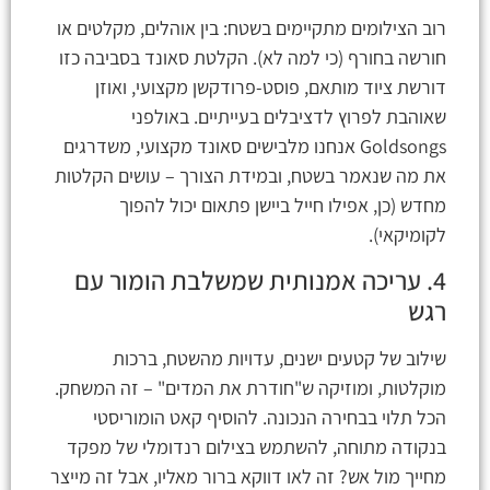
רוב הצילומים מתקיימים בשטח: בין אוהלים, מקלטים או
חורשה בחורף (כי למה לא). הקלטת סאונד בסביבה כזו
דורשת ציוד מותאם, פוסט-פרודקשן מקצועי, ואוזן
שאוהבת לפרוץ לדציבלים בעייתיים. באולפני
Goldsongs אנחנו מלבישים סאונד מקצועי, משדרגים
את מה שנאמר בשטח, ובמידת הצורך – עושים הקלטות
מחדש (כן, אפילו חייל ביישן פתאום יכול להפוך
לקומיקאי).
4. עריכה אמנותית שמשלבת הומור עם
רגש
שילוב של קטעים ישנים, עדויות מהשטח, ברכות
מוקלטות, ומוזיקה ש"חודרת את המדים" – זה המשחק.
הכל תלוי בבחירה הנכונה. להוסיף קאט הומוריסטי
בנקודה מתוחה, להשתמש בצילום רנדומלי של מפקד
מחייך מול אש? זה לאו דווקא ברור מאליו, אבל זה מייצר