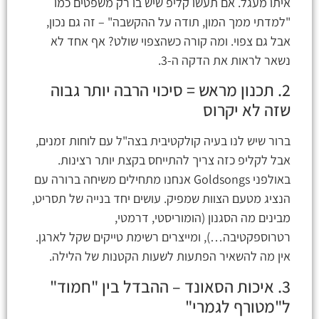
איתו מעגל. אם תעשו קליפ שיש בו רק משפטים כמו
"למדתי ממך המון, תודה על ההקשבה" – זה גם נכון,
אבל גם צפוי. ומה קורה כשהצפוי שולט? אף אחד לא
נשאר לראות את הדקה ה-3.
2. תכנון מראש = סיכוי הרבה יותר גבוה
שזה לא יקרוס
ברור שיש לנו בעיה קולקטיבית בצה"ל עם לוחות זמנים,
אבל לקליפ כזה צריך להתייחס בקצת יותר רצינות.
באולפני Goldsongs אנחנו מתחילים משיחה ברורה עם
הנציג מטעם הצוות שמפיק. עושים יחד בנייה של תסריט,
מבינים מה הסגנון (הומוריסטי, דרמטי,
רטרוספקטיבה…), ומייצרים רשימת טייקים שקל לארגן.
אין מה להשאיר הפתעות לשעות הקטנות של הלילה.
3. איכות הסאונד – ההבדל בין "חמוד"
ל"מטורף לגמרי"