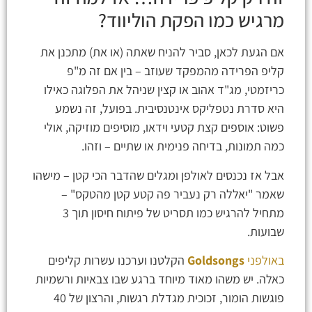
מרגיש כמו הפקת הוליווד?
אם הגעת לכאן, סביר להניח שאתה (או את) מתכנן את
קליפ הפרידה מהמפקד שעוזב – בין אם זה מ"פ
כריזמטי, מג"ד אהוב או קצין שניהל את הפלוגה כאילו
היא סדרת נטפליקס אינטנסיבית. בפועל, זה נשמע
פשוט: אוספים קצת קטעי וידאו, מוסיפים מוזיקה, אולי
כמה תמונות, בדיחה פנימית או שתיים – וזהו.
אבל אז נכנסים לאולפן ומגלים שהדבר הכי קטן – מישהו
שאמר "יאללה רק נעביר פה קטע קטן מהטקס" –
מתחיל להרגיש כמו תסריט של פיתוח חיסון תוך 3
שבועות.
באולפני
Goldsongs
הקלטנו וערכנו עשרות קליפים
כאלה. יש משהו מאוד מיוחד ברגע שבו צבאיות ורשמיות
פוגשות הומור, זכוכית מגדלת רגשות, והרצון של 40