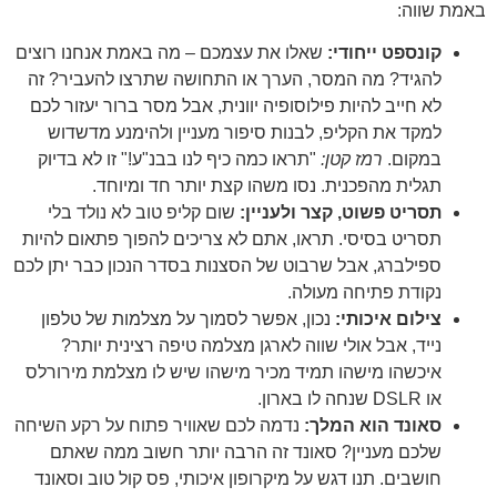
באמת שווה:
קונספט ייחודי:
שאלו את עצמכם – מה באמת אנחנו רוצים
להגיד? מה המסר, הערך או התחושה שתרצו להעביר? זה
לא חייב להיות פילוסופיה יוונית, אבל מסר ברור יעזור לכם
למקד את הקליפ, לבנות סיפור מעניין ולהימנע מדשדוש
במקום.
רמז קטן:
"תראו כמה כיף לנו בבנ"ע!" זו לא בדיוק
תגלית מהפכנית. נסו משהו קצת יותר חד ומיוחד.
תסריט פשוט, קצר ולעניין:
שום קליפ טוב לא נולד בלי
תסריט בסיסי. תראו, אתם לא צריכים להפוך פתאום להיות
ספילברג, אבל שרבוט של הסצנות בסדר הנכון כבר יתן לכם
נקודת פתיחה מעולה.
צילום איכותי:
נכון, אפשר לסמוך על מצלמות של טלפון
נייד, אבל אולי שווה לארגן מצלמה טיפה רצינית יותר?
איכשהו מישהו תמיד מכיר מישהו שיש לו מצלמת מירורלס
או DSLR שנחה לו בארון.
סאונד הוא המלך:
נדמה לכם שאוויר פתוח על רקע השיחה
שלכם מעניין? סאונד זה הרבה יותר חשוב ממה שאתם
חושבים. תנו דגש על מיקרופון איכותי, פס קול טוב וסאונד