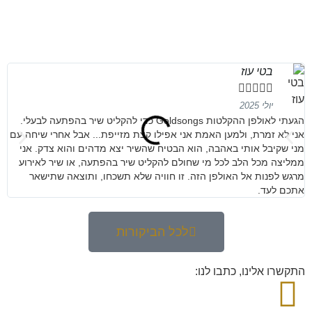
בטי עוז





יולי 2025
הגעתי לאולפן ההקלטות Goldsongs כדי להקליט שיר בהפתעה לבעלי.
מנ
אני לא זמרת, ולמען האמת אני אפילו קצת מזייפת... אבל אחרי שיחה עם
קש
מני שקיבל אותי באהבה, הוא הבטיח שהשיר יצא מדהים והוא צדק. אני
ממליצה מכל הלב לכל מי שחולם להקליט שיר בהפתעה, או שיר לאירוע
מרגש לפנות אל האולפן הזה. זו חוויה שלא תשכחו, ותוצאה שתישאר
אתכם לעד.
לכל הביקורות
התקשרו אלינו, כתבו לנו: