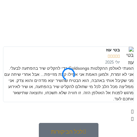
בטי עוז





יולי 2025
הגעתי לאולפן ההקלטות Goldsongs כדי להקליט שיר בהפתעה לבעלי.
מנ
אני לא זמרת, ולמען האמת אני אפילו קצת מזייפת... אבל אחרי שיחה עם
קש
מני שקיבל אותי באהבה, הוא הבטיח שהשיר יצא מדהים והוא צדק. אני
ממליצה מכל הלב לכל מי שחולם להקליט שיר בהפתעה, או שיר לאירוע
מרגש לפנות אל האולפן הזה. זו חוויה שלא תשכחו, ותוצאה שתישאר
אתכם לעד.
לכל הביקורות