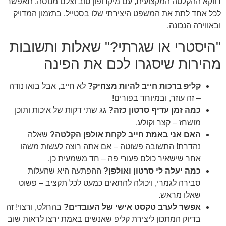
דווקא ההקלטה המקצועית, עם מיקרופון טוב וצלם מנוסה, תאפשר
לכל אחד לתת את המשפט היצירתי שלו בסטייל, בתזמון המדויק
ובאווירה הנכונה.
"היסטרי או שגרתי?" שאלות ותשובות
מהירות שיסגרו לכם את הפינה
קליפ ברכות חייב להיות מצחיק?
לא חייב, אבל בואו נודה
– זה עוזר, ובמיוחד בפורים!
כמה זמן עדיף סרטון כזה?
גג שתי דקות של איכות ותוכן
מושחז – קצר וקולע.
האם אני באמת חייב לקחת אולפן הקלטה?
שאלה
נהדרת! התשובה פשוטה – אם אתה רוצה לעשות משהו
אחר שישאיר כולם פעורי פה – חד משמעית כן.
כמה יעלה לי סרטון ואולפן?
ההפתעה היא שהעלות
סבירה לגמרי, ויכולה להתאים כמעט לכל תקציב – פשוט
שאלו מראש.
אפשר לערב טקסט אישי של העובדים?
בהחלט, ורצוי! זה
בדיוק המתכון ליצירת קליפ שאנשים באמת ירצו לראות שוב