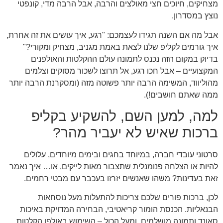
מצחיקים, חיוכים חצי מאולצים והרבה, אבל הרבה מדי, קונפטי
נוצץ במסדרון.
אבל מה אם השנה תגידו לעצמכם: "רגע, איך עושים את זה אחרת,
איך גורמים לקליפ שלנו לצאת באמת מגניב, מצחיק ומקורי?"
בדיוק במקום הזה נכנס לתמונה עולם ההקלטות והאולפנים
המקצועיים – אבל חכו רגע, אל תרוצו לשכור מסוקים וצלמים
מהוליווד, המשימה הרבה יותר פשוטה מזה (ומסקרנת הרבה יותר
ממה שאתם חושבים!).
למה, למען השם, להשקיע בקליפ
ברכות שאיש לא יעביר מהר?
סרטוני עובדי חברה, במיוחד בחגים ובימים מיוחדים, עלולים
להיות או הצלחה פנומנלית שתצבור מאות לייקים, או… איך נאמר
זאת בעדינות? משהו שאנשים יזרזו בעכבר עם מבטי רחמים.
לכן, ברכות פורים שלכם צריכות להתעלות מעל נוסחאות
הבנאליות. הכנסת הומור קריאטיבי, הבחירה המדויקת באיכות
סאונד ותמונה מושלמים, ומעל הכול – השימוש באולפן הקלטות