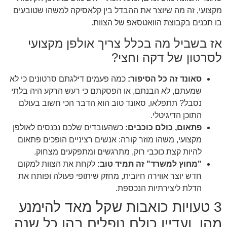
מקצועי, זה מה שיוצר את ההבדל בין קלאסיקה למשהו שטובעים
בו תכנים בקבוצת הוואטסאפ של הצוות.
אז בשביל מה בכלל צריך אולפן מקצועי
לסרטון של דקה וחצי?
סאונד זה כל הסיפור:
כמה פעמים דילגתם סרטונים כי לא
שמעתם, לא הבנתם, או הפסקתם כי רעש הרקע היה בלתי
נסבל? תתפלאו, סאונד טוב הוא הדבר הכי חשוב בעולם
התוכן הדיגיטלי.
פתאום, כולם כוכבים:
כשהעובדים שלכם נכנסים לאולפן
מקצועי, משהו מוזר קורה: אנשים רציניים הופכים פתאום
להיות קצת כוכבי רוק, מתרגשים ומתפקעים מצחוק.
"מחוץ למשרד" זה תמיד טוב:
לקחת את הצוות למקום
חדש יוצר אווירה חיובית, מחזק שיתופי פעולה ופותח את
הדלת ליצירתיות הנכספת.
3 טעויות כואבות שקל מאד להימנע
מהן, ועדיין כולם נופלים בהן כל שנה