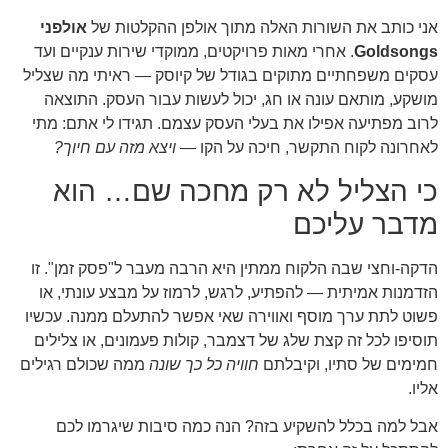
אני כותב את השורות האלה מתוך אולפן ההקלטות של
אולפני
Goldsongs
. אחרי מאות פרויקטים, ממוקדי שירות ענקיים ועד
עסקים משפחתיים מתוקים בגודל של קיוסק — ראיתי מה שצליל
מושקע, מותאם עונה או חג, יכול לעשות עבור העסק. התוצאה
לרוב מפתיעה אפילו את בעלי העסק עצמם. תגידו לי אתם: מתי
לאחרונה לקוח התקשר, חיכה על הקו —
ויצא מזה עם חיוך?
כי הצליל לא רק מחכה שם… הוא
מדבר עליכם
הדקה-וחצי שבה הלקוח ממתין היא הרבה מעבר ל"פסק זמן". זו
הזדמנות אמיתית — להפתיע, לרגש, לרמוז על מבצע עונתי, או
פשוט לתת ערך מוסף ואווירה שאי אפשר להתעלם ממנה. עכשיו
תוסיפו לכל זה קצת שלג של דצמבר, קולות פעמונים, או צלילים
חמימים של סתיו, וקיבלתם
חוויה כל כך שונה
ממה שכולם רגילים
אליו.
אבל למה בכלל להשקיע בזה? הנה כמה סיבות שיגרמו לכם