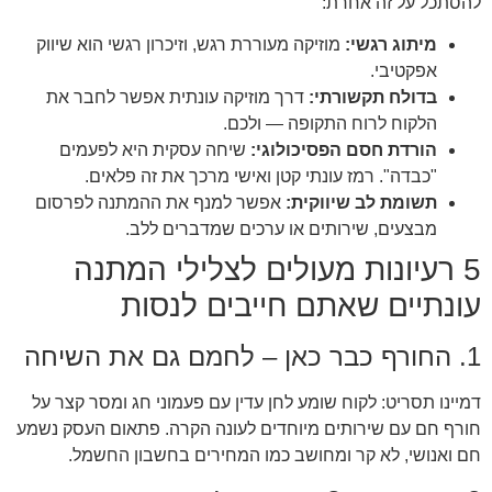
להסתכל על זה אחרת:
מיתוג רגשי:
מוזיקה מעוררת רגש, וזיכרון רגשי הוא שיווק
אפקטיבי.
בדולח תקשורתי:
דרך מוזיקה עונתית אפשר לחבר את
הלקוח לרוח התקופה — ולכם.
הורדת חסם הפסיכולוגי:
שיחה עסקית היא לפעמים
"כבדה". רמז עונתי קטן ואישי מרכך את זה פלאים.
תשומת לב שיווקית:
אפשר למנף את ההמתנה לפרסום
מבצעים, שירותים או ערכים שמדברים ללב.
5 רעיונות מעולים לצלילי המתנה
עונתיים שאתם חייבים לנסות
1. החורף כבר כאן – לחמם גם את השיחה
דמיינו תסריט: לקוח שומע לחן עדין עם פעמוני חג ומסר קצר על
חורף חם עם שירותים מיוחדים לעונה הקרה. פתאום העסק נשמע
חם ואנושי, לא קר ומחושב כמו המחירים בחשבון החשמל.