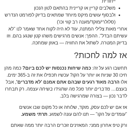
ייחודית
משלבים קריין או קריינית בהתאם לטון הנכון
ולבסוף עושים מיקס מיוחד שמתאים בדיוק לפורמט הנדרש
(סלולרי/מוקד/מענה רב קווי וכו')
אחרי מאות צלילי המתנה, עוד לא היה לקוח אחד שאמר לנו "לא
עשיתם הבדל". ההפך: אנשים מרגישים משהו קטן שנגע בהם. וזו
בדיוק המטרה. לשתול את החוויה — באוזן שמחכה.
אז למה לחכות?
תחשבו רגע על זה:
כמה שיחות נכנסות יש לכם ביום?
כמה מהן
חיכו 30 שניות או יותר על הקו? עכשיו תכפילו את זה ב-365 ימים.
אלו
הרבה מאוד רגעים שבהם אתם אמנם 'לא מדברים'
, אבל
בעצם…
מדברים יותר מכל מה שתגידו בשיחה עצמה.
רק תבחרו
לדבר נכון — בצורה שמרגישה בלב.
אז אם יש לכם עסק, מוקד, שלוחה או כל מקום שבו אנשים
"עומדים על הקו" — תנו להם עונה לשמוע.
תרתי משמע.
ורק טיפ אחרון ממני: המאזינים זוכרים הרבה יותר ממה שאתם