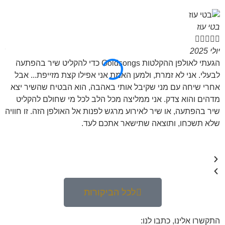
בטי עוז
רו






יולי 2025
אפר
הגעתי לאולפן ההקלטות Goldsongs כדי להקליט שיר בהפתעה
מנ
לבעלי. אני לא זמרת, ולמען האמת אני אפילו קצת מזייפת... אבל
וה
אחרי שיחה עם מני שקיבל אותי באהבה, הוא הבטיח שהשיר יצא
מדהים והוא צדק. אני ממליצה מכל הלב לכל מי שחולם להקליט
שיר בהפתעה, או שיר לאירוע מרגש לפנות אל האולפן הזה. זו חוויה
שלא תשכחו, ותוצאה שתישאר אתכם לעד.
לכל הביקורות
התקשרו אלינו, כתבו לנו: