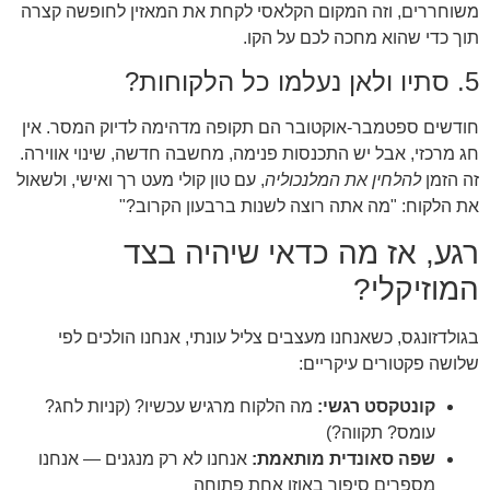
משוחררים, וזה המקום הקלאסי לקחת את המאזין לחופשה קצרה
תוך כדי שהוא מחכה לכם על הקו.
5. סתיו ולאן נעלמו כל הלקוחות?
חודשים ספטמבר-אוקטובר הם תקופה מדהימה לדיוק המסר. אין
חג מרכזי, אבל יש התכנסות פנימה, מחשבה חדשה, שינוי אווירה.
זה הזמן
להלחין את המלנכוליה
, עם טון קולי מעט רך ואישי, ולשאול
את הלקוח: "מה אתה רוצה לשנות ברבעון הקרוב?"
רגע, אז מה כדאי שיהיה בצד
המוזיקלי?
בגולדזונגס, כשאנחנו מעצבים צליל עונתי, אנחנו הולכים לפי
שלושה פקטורים עיקריים:
קונטקסט רגשי:
מה הלקוח מרגיש עכשיו? (קניות לחג?
עומס? תקווה?)
שפה סאונדית מותאמת:
אנחנו לא רק מנגנים — אנחנו
מספרים סיפור באוזן אחת פתוחה