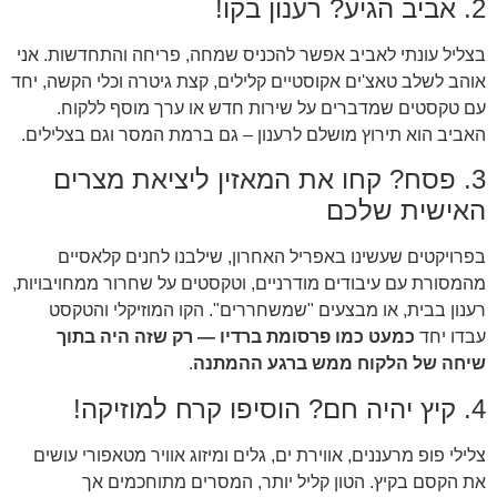
2. אביב הגיע? רענון בקו!
בצליל עונתי לאביב אפשר להכניס שמחה, פריחה והתחדשות. אני
אוהב לשלב טאצ'ים אקוסטיים קלילים, קצת גיטרה וכלי הקשה, יחד
עם טקסטים שמדברים על שירות חדש או ערך מוסף ללקוח.
האביב הוא תירוץ מושלם לרענון – גם ברמת המסר וגם בצלילים.
3. פסח? קחו את המאזין ליציאת מצרים
האישית שלכם
בפרויקטים שעשינו באפריל האחרון, שילבנו לחנים קלאסיים
מהמסורת עם עיבודים מודרניים, וטקסטים על שחרור ממחויבויות,
רענון בבית, או מבצעים "שמשחררים". הקו המוזיקלי והטקסט
עבדו יחד
כמעט כמו פרסומת ברדיו — רק שזה היה בתוך
שיחה של הלקוח ממש ברגע ההמתנה
.
4. קיץ יהיה חם? הוסיפו קרח למוזיקה!
צלילי פופ מרעננים, אווירת ים, גלים ומיזוג אוויר מטאפורי עושים
את הקסם בקיץ. הטון קליל יותר, המסרים מתוחכמים אך