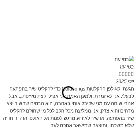
בטי עוז
רו






יולי 2025
אפר
הגעתי לאולפן ההקלטות Goldsongs כדי להקליט שיר בהפתעה
מנ
לבעלי. אני לא זמרת, ולמען האמת אני אפילו קצת מזייפת... אבל
וה
אחרי שיחה עם מני שקיבל אותי באהבה, הוא הבטיח שהשיר יצא
מדהים והוא צדק. אני ממליצה מכל הלב לכל מי שחולם להקליט
שיר בהפתעה, או שיר לאירוע מרגש לפנות אל האולפן הזה. זו חוויה
שלא תשכחו, ותוצאה שתישאר אתכם לעד.