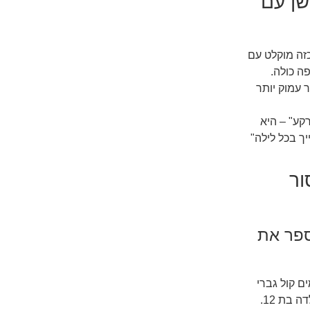
שן עם
זה מוקלט עם
ה כולה.
 עמוק יותר
קע" – היא
ך בכל לילה"
שאסור
מספר את
ם קול גברי
עמוק ייתן תחושת ביטחון – אבל עלול לא להתאים למכתב עדין של ילדה בת 12.