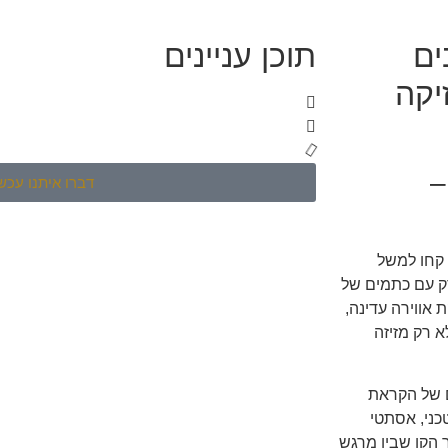
ים
תוכן עניינים
יקה
–
דברו איתנו עכשי
 קחו למשל
ם בשנות ה-40, עטוף בנייר דק עם כתמים של
 אווירה עדינה,
א רק מזיזה
ם של הקראת
כני, אסתטי
ר הקו שבין מרגש