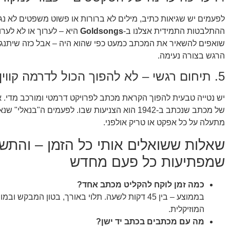
לפעמים יש שגיאות כתיב, מילים לא ברורות או פשוט משפטים לא נג
ההתלבטות התמידית אצלנו ב-
Goldsongs
היא – לערוך או לא לערו
שואפים להשאיר את המכתב כמעט כפי שהוא היה – אבל כזה שיתנגן
הרגש בצורה נעימה.
5. תיחום רגשי – לא להפוך הכול לדרמה קווין
יש נטייה טבעית להפוך הקראת מכתב לפרויקט דרמטי ומורכב מדי. א
של מכתב שנכתב ב-1942 הוא הצניעות שבו. לפעמים ה"בנא
מתעלה על כל אפקט או טריק אולפני.
שאלות ששואלים אותי כל הזמן – והתשו
שמפתיעות כל פעם מחדש
כמה זמן לוקח להקליט מכתב אחד?
בממוצע – בין 45 דקות לשעה. תלוי באורך, בטון המבקש וב
המוזיקלית.
מה עם מכתבים בכתב יד ישן?