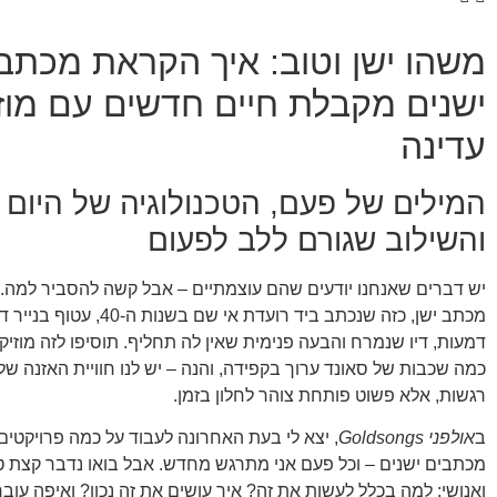
משהו ישן וטוב: איך הקראת מכתב
ישנים מקבלת חיים חדשים עם מוז
עדינה
המילים של פעם, הטכנולוגיה של היום 
והשילוב שגורם ללב לפעום
יש דברים שאנחנו יודעים שהם עוצמתיים – אבל קשה להסביר למה.
מכתב ישן, כזה שנכתב ביד רועדת אי ש
דמעות, דיו שנמרח והבעה פנימית שאין לה תחליף. תוסיפו לזה מוזיקת
כמה שכבות של סאונד ערוך בקפידה, והנה – יש לנו חוויית האזנה של
רגשות, אלא פשוט פותחת צוהר לחלון בזמן.
ב
אולפני Goldsongs
, יצא לי בעת האחרונה לעבוד על כמה פרויקטי
מכתבים ישנים – וכל פעם אני מתרגש מחדש. אבל בואו נדבר קצת ט
ואנושי: למה בכלל לעשות את זה? איך עושים את זה נכון? ואיפה עוב