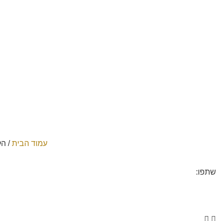
עמוד הבית
/
הק
שתפו: