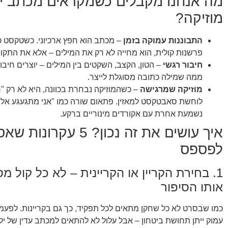
מה אנחנו מקבלים כשמקראים מכתב י
מוזיקה?
התבוננות עמוקה בזמן
– מכתב הוא חפץ ארכיוני. כשטקסט כ
פרשנות קולית, הוא מחייה לא רק את המילים – אלא את התקופ
חיבור רגשי
– הטון, הקצב, השקטים בין המילים – יוצרים חיבור
ממה שמילה כתובה מסוגלת לייצר.
מוזיקה שמרגישה
– כשהמוזיקה נבחרת בכוונה, היא לא רק "ר
לוחשת סאבטקסט למאזין. פתאום שורה כמו "אני מתגעגע אליי
נשמעת אחרת עם אקורדים מינוריים ברקע.
איך עושים את זה נכון? 5 עקרונות 
לפספס
1. בחירת הקריין או הקריינית – לא כל קול 
אותו הסיפור
כמו שבסרט לא כל שחקן מתאים לכל תפקיד, כך גם בקריינות. לפעמי