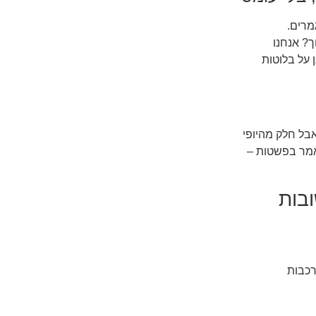
מרים.
ך? אנחנו
 על בלוטות
בל חלק מהיופי
לי" שנאמר בפשטות –
בות
מורכבות