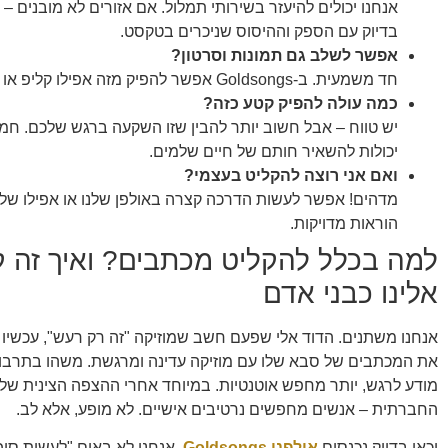
אנחנו יכולים להיעזר בשירותי תמלול. אם אזורים לא מובנים –
בדיוק עם הספק וההיסוס שניכרים בטקסט.
אפשר לשלב גם תמונות וסרטון?
חד משמעית. ב-Goldsongs אפשר להפיק מזה אפילו קליפ או אנימציה קלילה.
כמה עולה להפיק קטע כזה?
יש טווח – אבל חשוב יותר להבין שזו השקעה ברגש שלכם. חמי
יכולות להשאיר חותם של חיים שלמים.
ואם אני רוצה להקליט בעצמי?
מדהים! אפשר לעשות הדרכה קצרה באולפן שלנו או אפילו של
הוראות מדויקות.
למה בכלל להקליט מכתבים? ואיך זה ק
אלינו כבני אדם
אנחנו משתנים. הדוד אלי שפעם חשב שמוזיקה "זה רק רעש", עכשיו
את המכתבים של סבא שלו עם מוזיקה עדינה ומרגשת. משהו בתרבות
מודע לרגש, יותר מחפש אוטנטיות. במיוחד אחרי ההצפה הצינית של
החברתית – אנשים מחפשים נרטיבים אישיים. לא מופע, אלא לב.
וכאן בדיוק נכנסים
אולפני Goldsongs
. אנחנו לא באים "לעשות סיפ