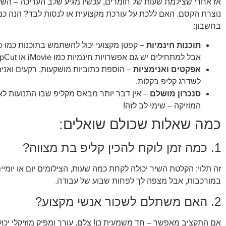
אז אחרי שצילמת שעות של חומרים, עכשיו מגיע שלב העריכה – הש
נוצרת הקסם. האם ללכת על עורכת מקצועית או לנסות לבד? הנה כ
בחשבון:
תוכנות חינמיות
אבל למתחילים יש גם אפשרויות חינמיות כמו iMovie או CapCut.
אפקטים ואנימציות
– הוספת כתוביות מושקעות, רקעים ואנימצ
לשדרג קליפ בקלות.
סנכרון מושלם
– אין דבר יותר מבאס מקליפ שבו התנועות ל
המוזיקה – שימי לב לזה!
כמה שאלות שכולם שואלים:
1. כמה זמן לוקח להכין קליפ בת מצווה?
זה תלוי: הקלטת השיר יכולה לקחת כמה שעות, הצילומים יום או יומיים
במורכבות, אבל מצפה לך לפחות שבוע של עבודה.
2. האם משתלם לשכור אנשי מקצוע?
אם התקציב מאפשר – חד משמעית כן! צלם, עורך ומפיק מוזיקלי יכו