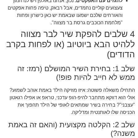
להגזים עם האפקטים.
נכון, אנחנו באולפן ויש לנו המון
צעצועים קוליים נחמדים, אבל רבאק, טיפה פחות אפקטים
והאורחים שלכם ישמעו שבאמת יש כאן כישרון ופחות
"מלחמת הכוכבים גרסת בר מצווה".
4 שלבים להפקת שיר לבר מצווה
ללהיט הבא ביוטיוב (או לפחות בקרב
הדודים)
שלב 1: בחירת השיר המושלם (רמז: זה
ממש לא חייב להיות פופ!)
התחילו משאלה פשוטה: איזו מוזיקה הילד באמת אוהב לשמוע?
אולי הוא דווקא מתחבר להיפ-הופ עדכני, טראפ או אפילו רגאטון
"עצבני"? בחירה בשיר שמתאים לאופי של הילד תהפוך את
הכניסה שלו לאותנטית ומדליקה.
שלב 2: הקלטה מקצועית (והאם זה באמת
משנה?)