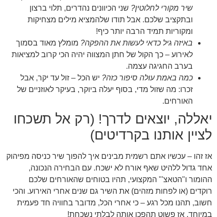
שיר מקורי לחלוטין?
שני הכיוונים נהדרים, תלוי ברצון
ובתקציב שלכם. אבל תודו שלהמציא מילים מצחיקות
ומקוריות תמיד הרבה יותר כיף!
באיזה גיל כדאי לעשות את ההפקה?
מומלץ מאוד בסמוך
לאירוע – כך הקול של חתן המצווה יהיה הכי קרוב למציאות
בערב החגיגה עצמה.
כמה באמת עולה סיפור כזה?
יש הכל – זול עד יקר, אבל
זכרו: מה שזול מדי, בסוף יעלה ביוקר, בעיקר לאוזניים של
האורחים.
יאללה, יוצאים לדרך! (רק אל תשכחו
לציין אותנו בקרדיטים)
אז זהו – עכשיו אתם רשמית מבינים איך להפוך שיר כניסה מפיהוק
אחד גדול ללהיט שאף אורח לא ישכח. עם הבחירה הנכונה,
ההומור ו"הטאצ'" המקצועי, תהיו בטוחים שהאורחים שלכם
רוקדים (או לפחות מזהים) את השיר גם שנים אחרי האירוע. והכי
חשוב, תהנו מכל רגע – כי אחרי הכל, מדובר בחוויה חד פעמית
במיוחד, אז פשוט תהפכו אותה לבלתי נשכחת!