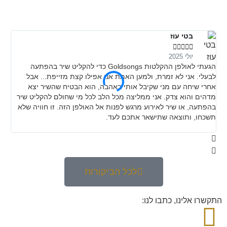
בטי עוז





יולי 2025
הגעתי לאולפן ההקלטות Goldsongs כדי להקליט שיר בהפתעה
מני
לבעלי. אני לא זמרת, ולמען האמת אני אפילו קצת מזייפת... אבל
והי
אחרי שיחה עם מני שקיבל אותי באהבה, הוא הבטיח שהשיר יצא
מדהים והוא צדק. אני ממליצה מכל הלב לכל מי שחולם להקליט שיר
בהפתעה, או שיר לאירוע מרגש לפנות אל האולפן הזה. זו חוויה שלא
תשכחו, ותוצאה שתישאר אתכם לעד.
לכל הביקורות
התקשרו אלינו, כתבו לנו: