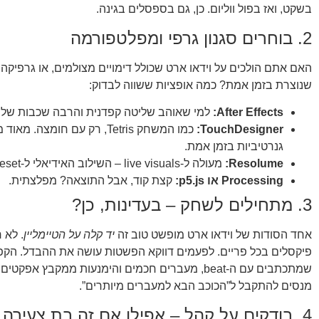
בשקט, ואז בפול ווליום. כן, גם בספסלים בגינה.
2. בוחרים סגנון גרפי ומפלטפורמה
האם אתם הולכים על וידאו ארט שכולל דימויים מצולמים, או גרפיק
שנוצרת בזמן אמת? כמה אופציות ששווה לבדוק:
After Effects:
למי שאוהב שליטה קפדנית והרבה שכבות של 
TouchDesigner:
כמו המשחק Tetris, רק עם חומצה.
גנרטיביות בזמן אמת.
Resolume:
מעולה ל-live visuals – השילוב האידיאלי ל-liveset משוגע.
Processing או p5.js:
קצת קוד, אבל התוצאה? מפלצתית.
3. מתחילים לשחק – בעדינות, כן?
אחד הסודות של וידאו ארט מופשט טוב זה
יד קלה על הטיימליין
. לא 
פיקסלים בכל פריים. לפעמים דווקא הפשטות עושה את ההבדל. הקפ
שמתכתבים עם ה-beat, מעברים חכמים והימנעות ממקבץ אפק
מנסים להתקבל ל”הכוכב הבא למעברים מיותרים”.
4. בודקים על קהל – אפילו אם זה בת צעירה 