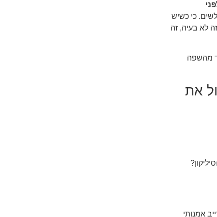
פני
שים. כי כשיש
ה לא בעיה, זה
רד מהשפה
ל את
יליקון?
יב אמנותי