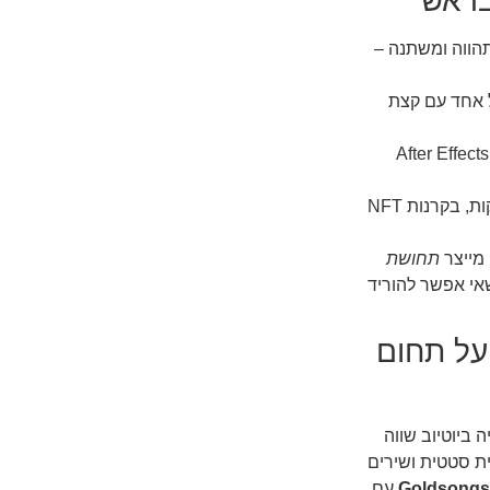
מתהווה ומשתנה –
 אחד עם קצת
גע בזה בהמשך, אבל רמז: After Effects,
ממש לא. אפשר לשלב ב-lives, בערבי השקות, בקרנות NFT
מייצר
תחושת
שאי אפשר להוריד
על תחום
 ביוטיוב שווה
שקופית סטטית ושירים
עם