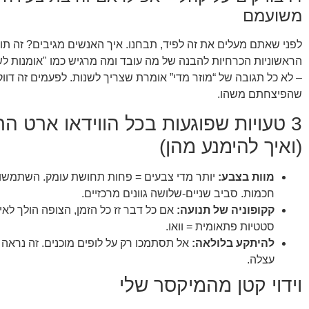
משועמם
לפני שאתם מעלים את זה לפיד, תבחנו. איך האנשים מגיבים? זה ת
הראשוניות הכרחיות להבנה של מה עובד ומה מרגיש כמו "אומנות לש
– לא כל תגובה של “מוזר מדי” אומרת שצריך לשנות. לפעמים זה דווק
שהפיצחתם משהו.
3 טעויות שפוגעות בכל הווידאו ארט הר
(ואיך להימנע מהן)
מוות בצבע:
יותר מדי צבעים = פחות תחושת עומק. השתמשו
חכמות. סביב שניים-שלושה גוונים מרכזיים.
קקופוניה של תנועה:
אם כל דבר זז כל הזמן, הצופה הולך לאי
סטטיות פתאומית = וואו.
להיתקע בלולאה:
אל תסתמכו רק על לופים מוכנים. זה נראה ע
עצלה.
וידוי קטן מהמיקסר שלי