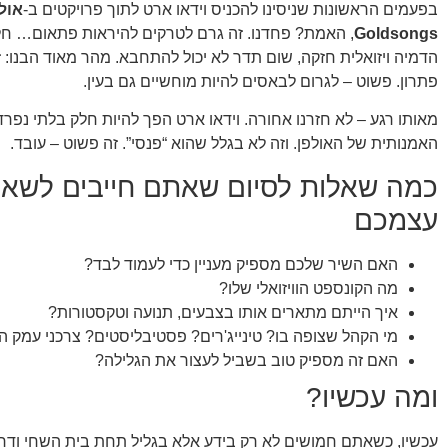
בפעמים הראשונות שניסינו להכניס וידאו ארט לתוך פרויקטים ב-
אול
Goldsongs
, האמת? פחדנו. זה גרם לטרקים להיראות פתאום… חל
הדמיה ויזואלית חזקה, שום תדר לא יכול להתחבא. מהר מאוד הבנו: ז
פתרון. פשוט – לגרום לבאסים להיות מוחשיים גם בעין.
מאותו רגע – לא חזרנו אחורה. וידאו ארט הפך להיות חלק בלתי נפ
האמנותית של האולפן. וזה לא בגלל שהוא “פנסי”. זה פשוט – עובד.
כמה שאלות לסיום שאתם חייבים לשאו
עצמכם
האם השיר שלכם מספיק מעניין כדי לעמוד לבד?
מה הקונספט הוויזואלי שלו?
איך הייתם מתארים אותו בצבעים, תנועה וטקסטורות?
מי הקהל שצופה בו? טינייג'רים? פסטיבליסטים? צרכני עמק הס
האם זה מספיק טוב בשביל לעצור את הגלילה?
ומה עכשיו?
עכשיו, כשאתם חמושים לא רק בידע אלא בגליל תחת בית השחי ודרי