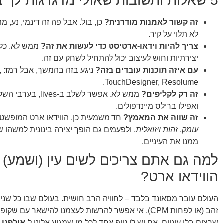
5 שאלות ותשובות שאולי מדגדגות לך בראש
זה קשור לאמנות מודרנית?
כן, בול. אבל פה זה דינמי, נע, 
לא תלוי על קיר.
צריך להיות וידאו-ארטיסט כדי לעשות את זה?
ממש לא. כל
יצירתיות וחוש לעיצוב יכול להתחיל לשחק עם זה.
עם איזה תוכנות עובדים בזה?
ני
TouchDesigner, Resolume.
זה רק לקליפים?
ואפילו ברילס מיינדפולים.
זה שווה את המאמץ?
חד משמעית כן. הווידאו ארט המופשט 
עומק
,
זהות ויזואלית
, ולפעמים גם הופך יצירה בינונית למשהו 
ממנו את העיניים.
למה גם אתם צריכים לשים עין (ושמע) 
הווידאו ארט?
העולם עובר מסאונד בלבד – לחוויה הרב חושית. בעולם שבו כל שנייה
זהב (או לפחות CPM), אי אפשר להרשות לעצמנו להישאר עם 
שרצים בלי עיניים. אם יש לי טיפ אחד לכל מי שמגיע אלינו ל-
אולפני Goldsongs