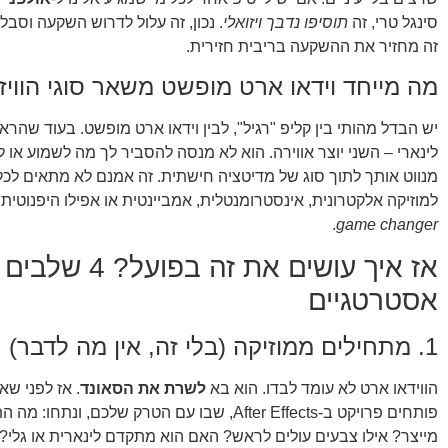
סינגל טרי, זה
תוסיפו נדבך ויזואלי
. נכון, זה עלול לדרוש השקעה וסבלנ
זה מחזיר את ההשקעה בריבית חזירית.
מה מייחד וידאו ארט מופשט משאר סוגי הוויז'
יש הבדל מהותי בין קליפ "רגיל", לבין וידאו ארט מופשט. בעוד שהר
לינארי – השני יוצר אווירה. הוא לא מנסה להסביר לך מה לשמוע או 
מנווט אותך לתוך סוג של מדיטציה חישתית. זה אמנם לא מתאים לכל 
למוזיקה אלקטרונית, אינסטרומנטלית, אמביינטית או אפילו היפנוטית –
.
game changer
אז איך עושים את זה בפועל? 4 שלבים
אסטרטגיים
1. מתחילים ממוזיקה (בלי זה, אין מה לדבר)
הווידאו ארט לא עומד לבדו. הוא בא
לשרת את הסאונד
. אז לפני ש
פותחים פרויקט ב-After Effects, שבו עם הטרק שלכם, ונת
מייצר? אילו צבעים עולים לראש? האם הוא מתקדם לינארית או גלי? 