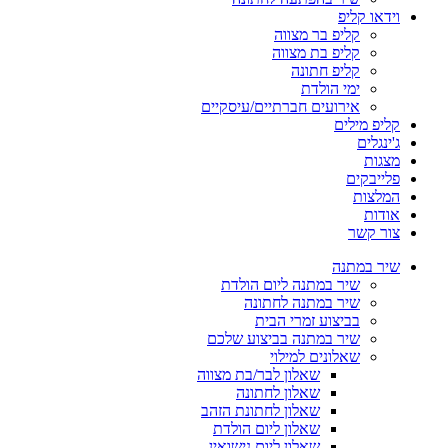
וידאו קליפ
קליפ בר מצווה
קליפ בת מצווה
קליפ חתונה
ימי הולדת
אירועים חברתיים/עיסקיים
קליפ מילים
ג'ינגלים
מצגות
פלייבקים
המלצות
אודות
צור קשר
שיר במתנה
שיר במתנה ליום הולדת
שיר במתנה לחתונה
בביצוע זמרי הבית
שיר במתנה בביצוע שלכם
שאלונים למילוי
שאלון לבר/בת מצווה
שאלון לחתונה
שאלון לחתונת הזהב
שאלון ליום הולדת
שאלון ליום נישואין