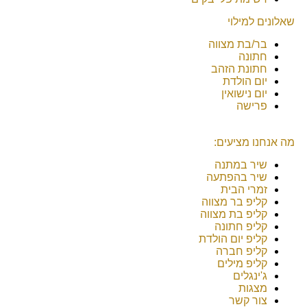
שאלונים למילוי
בר/בת מצווה
חתונה
חתונת הזהב
יום הולדת
יום נישואין
פרישה
מה אנחנו מציעים:
שיר במתנה
שיר בהפתעה
זמרי הבית
קליפ בר מצווה
קליפ בת מצווה
קליפ חתונה
קליפ יום הולדת
קליפ חברה
קליפ מילים
ג'ינגלים
מצגות
צור קשר