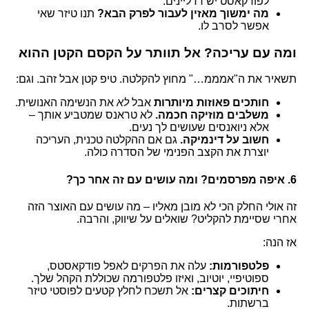
לפודקאסט יש דדליינים.
מה ימשוך מאזין לעבור לפרק הבא?
תנו טיזר שאי
אפשר לסרב לו.
ומה עם עריכה? אל תוותר על הקסם הקטן ההוא
תשאיר את ה"אמממ…" מחוץ להקלטה. טיפ קטן אבל זהב. וגם:
חותכים פאוזות מיותרות
אבל
לא
את הנשימה האנושית.
משלבים מוזיקה חכמה.
לא טראנס שמטביע אותך –
אלא ניואנסים שעושים לך נעים.
חשוב על דינמיקה.
גם אם ההקלטה טכנית, העריכה
יוצרת את הקצב הפנימי של הסדרה כולה.
6. איפה מפרסמים? ומה עושים עם זה אחר כך?
זה אולי החלק הכי לא מובן מאליו – מה עושים עם האוצר הזה
אחרי שסיימת להקליט? שואלים על שיווק, והרבה.
אז הנה:
פלטפורמות:
עלה את הפרקים לאפל פודקאסטס,
ספוטיפיי, יוטיוב, ואיזו פלטפורמה שכוללת הקהל שלך.
חיתוכים קצרים:
אל תשכח לחלץ קטעים לפוסטי טיזר
ברשתות.