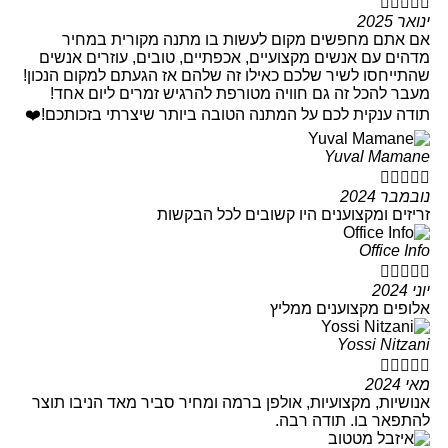





ינואר 2025
אם אתם מחפשים מקום לעשות בו מתנה מקורית במחיר
מדהים עם אנשים מקצועיים, אכפתיים, טובים, עוזרים אנשים
שהתייחסו לשיר שלכם כאילו זה שלהם אז הגעתם למקום הנכון!
מעבר להכל זה גם חוויה מטורפת להרגיש זמרים ליום אחד!
תודה ענקית לכם על המתנה הטובה ביותר שיצרתי בזכותכם!❤️
Yuval Mamane





נובמבר 2024
זריזים ומקצוענים היו קשובים לכל הבקשות
Office Info





יוני 2024
אלופים מקצוענים ממליץ
Yossi Nitzani





מאי 2024
אנושיות, מקצועיות, אולפן ברמה ומחיר סביר מאד הניבו תוצר
להתפאר בו. תודה רבה.