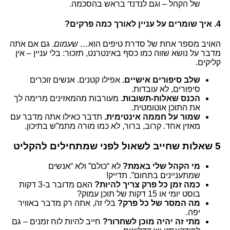
של הקהל – וגם לנדנד בראש בהסכמה.
4. איך שומרים על עניין לאורך כמה פרקים?
האויב מספר אחת של סדרת טיפים הוא…
שעמום
. גם אם אתה
מדבר על נושא שווה כמו כסף באינטרנט, תזכור: בלי עניין – אין
קליקים.
שלב סיפורים אישיים.
אפילו קטנים. אנשים זוכרים
סיפורים, לא עובדות.
הכנס שאלות-תשובות.
מעורבות מהמאזינים מרימה לך
את התוכן אוטומטית.
שמור על חממה אינטימית.
תדבר כאילו אתה מדבר עם
מאזין אחד. קרוב, ברור, לא כמו מורה מתמ”ש בתיכון.
5 שאלות שחייב לשאול לפני שמתחילים להקליט
מי הקהל שלי באמת?
לא “כולם” ולא “אנשים
שמתעניינים בתחום”. תדייק!
כמה זמן כל פרק צריך להיות?
האם מדובר ב-3 דקות
בוסט יומי או 15 דקות של תוכן עמוק?
מה המסר של כל פרק?
בלי זה, אתה רק מדבר באוויר
יפה.
מתי זה יהיה מוכן לשחרור?
חייב להיות לוח זמנים – גם