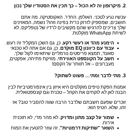
2. מיקרופון זה לא הכול – כך תכין את הסטודיו שלך נכון
עכשיו נגיע לטכני. האולפן. החדר. האקוסטיקה. מה אתם
חושבים, שמספיק לזרוק כרית בפינה וזהו? נשמה, המאזינים
שלך צריכים להרגיש שהם מקשיבים לרדיו של נטפליקס, לא
לשיחת WhatsApp מוקלטת.
הימנע מהד או רעשי רקע.
כן, גם השכן המקליד זה רעש.
עבוד עם כיוונון EQ מוקדם.
כן, גם אם אתה לא טכנאי
סאונד, תמצא פריסטים נורמליים שיתאימו לקול שלך.
חשב על הקונספט האווירתי.
מוזיקת פתיחה, אפקטים,
מעברונים – אל תוותר על הקסם!
3. מתי לדבר ומתי… פשוט לשתוק?
אמנות הפקת טיפים מוקלטים היא איזון בין אינפורמטיביות לבין
הבנה לאן
לא
לוקחים את הקהל – טכנית וגם קונספטואלית.
זוכרים שפעם חשבתם שלדבר הרבה שווה להסביר טוב? אז
זהו, שלא. הטיפ הוא:
שמור על קצב מתון ומדויק.
לא מהר מדי, לא תוכנית
אירוח.
השאר "שתיקות דרמטיות".
זה עוזר להטעין את המוח