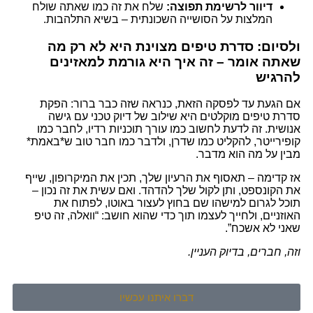
דיוור לרשימת תפוצה:
שלח את זה כמו שאתה שולח
המלצות על הסושייה השכונתית – בשיא התלהבות.
ולסיום: סדרת טיפים מצוינת היא לא רק מה
שאתה אומר – זה איך היא גורמת למאזינים
להרגיש
אם הגעת עד לפסקה הזאת, כנראה שזה כבר ברור: הפקת
סדרת טיפים מוקלטים היא שילוב של דיוק טכני עם גישה
אנושית. זה לדעת לחשוב כמו עורך תוכניות רדיו, לחבר כמו
קופירייטר, להקליט כמו שדרן, ולדבר כמו חבר טוב ש*באמת*
מבין על מה הוא מדבר.
אז קדימה – תאסוף את הרעיון שלך, תכין את המיקרופון, שייף
את הקונספט, ותן לקול שלך להדהד. ואם עשית את זה נכון –
תוכל לגרום למישהו שם בחוץ לעצור באוטו, לפתוח את
האוזניים, ולחייך לעצמו תוך כדי שהוא חושב: “וואלה, זה טיפ
שאני לא אשכח”.
וזה, חברים, בדיוק העניין.
דברו איתנו עכשיו