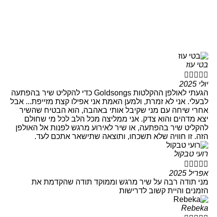
בטי עוז





יולי 2025
הגעתי לאולפן ההקלטות Goldsongs כדי להקליט שיר בהפתעה
לבעלי. אני לא זמרת, ולמען האמת אני אפילו קצת מזייפת... אבל
אחרי שיחה עם מני שקיבל אותי באהבה, הוא הבטיח שהשיר
יצא מדהים והוא צדק. אני ממליצה מכל הלב לכל מי שחולם
להקליט שיר בהפתעה, או שיר לאירוע מרגש לפנות אל האולפן
הזה. זו חוויה שלא תשכחו, ותוצאה שתישאר אתכם לעד.
רועי טבקול





אפריל 2025
מני תודה רבה על שיר מרגש וממוקד תודה שהקדמת את
הזמנים והיית קשוב לדרישות
Rebeka