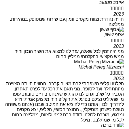
איזבל מטטוב





2023
חוויה נהדרת וצוות מקסים וזמין,עם שירות שמסופק במהירות.
ממליצה!
אסף ששון





2023
מני היה זמין לכל שאלה, עזר לנו למצוא את השיר הנכון והיה
ממש מקצועי בהקלטה! ממליץ בחום
Michal Peleg Mizrachi





2023
הקלטנו קליפ משפחתי לבת מצווה קרבה. החוויה הייתה מצויינת
מההתחלה ועד לסופה. מני תאם את הכל עד לפרט האחרון,
הסביר כל שלב וגרם לנו להרגיש שאנחנו בידיים טובות. עופר,
מי שהקליט וצילם בפועל את הקליפ היה מקצוען אמיתי וידע
להדריך ולכוון אותנו כדי להוציא את המיטב שבנו (אנחנו משפחה
נטולת כישרון מוסיקלי),. התוצר הסופי, הקליפ, יצא מקסים
ומרגש, מזכרת לכולנו. תודה רבה למני ולצוות, ממליצה בחום
לכל מי שמתלבט. מיכל