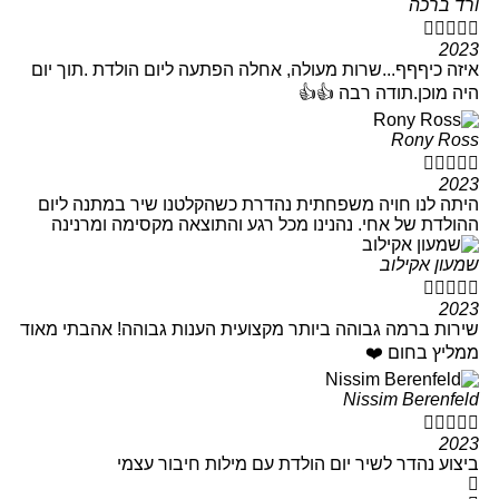
ורד ברכה





2023
איזה כיףףף...שרות מעולה, אחלה הפתעה ליום הולדת .תוך יום
היה מוכן.תודה רבה 👍👍
Rony Ross





2023
היתה לנו חויה משפחתית נהדרת כשהקלטנו שיר במתנה ליום
ההולדת של אחי. נהנינו מכל רגע והתוצאה מקסימה ומרנינה
שמעון אקילוב





2023
שירות ברמה גבוהה ביותר מקצועית הענות גבוהה! אהבתי מאוד
ממליץ בחום ❤️
Nissim Berenfeld





2023
ביצוע נהדר לשיר יום הולדת עם מילות חיבור עצמי