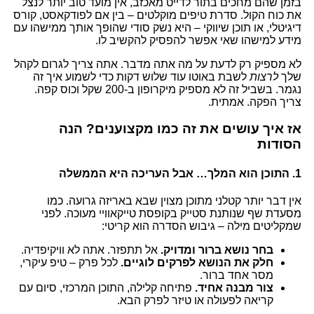
בזמן שהם מחכים בתור לדייט מאכזב, אין מועד טוב יותר לנצל
את כוח הקול. סדרת טיפים מוקלטים – בין אם לפודקאסט, קורס
דיגיטלי, או תוכן שיווקי – היא נשק סודי שהופך אותך ממישהו עם
מידע למישהו שאי אפשר להפסיק להקשיב לו.
לא מספיק רק לדעת על מה אתה מדבר. אתה צריך לגרום לקהל
שלך
לרצות
לשבת באוטו עוד שלוש דקות כדי לשמוע איך זה
נגמר. בשביל זה לא מספיק מיקרופון ב-200 שקל וכוס קפה.
צריך הפקה. אמתית.
אז איך עושים את זה כמו מקצוענים? הנה
הסודות
1. התוכן הוא המלך… אבל העריכה היא הממשלה
אין דבר יותר קטלני מתוכן מצוין שבא באריזה גרועה. כמו
מסעדת שף שנותנת סטייק בקופסת טייקאוויי מעוכה. לפני
שמקליטים מילה – גיבוש הסדרה הוא קריטי:
בחר נושא ברור ומדויק.
אל תתפזר. אתה לא וויקיפדיה.
חלק את הנושא לפרקים לוגיים.
לכל פרק – טיפ עיקרי,
מסר אחד ברור.
צור מבנה אחיד.
פתיחה קלילה, התוכן המרכזי, סיום עם
קריאה לפעולה או טיזר לפרק הבא.